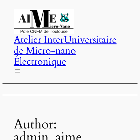
Skip
to
content
Atelier InterUniversitaire
de Micro-nano
Électronique
Author:
admin_aime